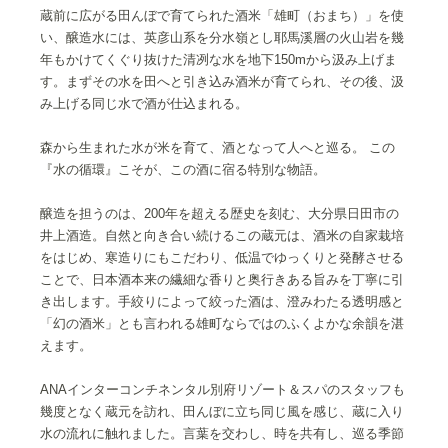
蔵前に広がる田んぼで育てられた酒米「雄町（おまち）」を使
い、醸造水には、英彦山系を分水嶺とし耶馬溪層の火山岩を幾
年もかけてくぐり抜けた清冽な水を地下150mから汲み上げま
す。まずその水を田へと引き込み酒米が育てられ、その後、汲
み上げる同じ水で酒が仕込まれる。
森から生まれた水が米を育て、酒となって人へと巡る。 この
『水の循環』こそが、この酒に宿る特別な物語。
醸造を担うのは、200年を超える歴史を刻む、大分県日田市の
井上酒造。自然と向き合い続けるこの蔵元は、酒米の自家栽培
をはじめ、寒造りにもこだわり、低温でゆっくりと発酵させる
ことで、日本酒本来の繊細な香りと奥行きある旨みを丁寧に引
き出します。手絞りによって絞った酒は、澄みわたる透明感と
「幻の酒米」とも言われる雄町ならではのふくよかな余韻を湛
えます。
ANAインターコンチネンタル別府リゾート＆スパのスタッフも
幾度となく蔵元を訪れ、田んぼに立ち同じ風を感じ、蔵に入り
水の流れに触れました。言葉を交わし、時を共有し、巡る季節