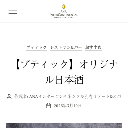
カテゴリー:
ブティック
カ
ブティック
レストラン&バー
テ
おすすめ
ゴ
リ
ー
【ブティック】オリジナ
ル日本酒
作成者:
ANAインターコンチネンタル別府リゾート&スパ
投
稿
2026年3月19日
投
者
稿
日