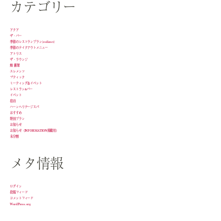
カテゴリー
アクア
ザ・バー
季節のレストランプラン(redirect)
季節のテイクアウトメニュー
アトリエ
ザ・ラウンジ
鮨 霧翠
エレメンツ
ブティック
ミーティング＆イベント
レストラン&バー
イベント
宿泊
ハーンヘリテージスパ
おすすめ
特別プラン
お知らせ
お知らせ（INFORMATION掲載用）
未分類
メタ情報
ログイン
投稿フィード
コメントフィード
WordPress.org