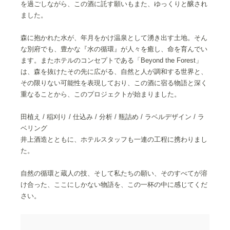
を過ごしながら、この酒に託す願いもまた、ゆっくりと醸され
ました。
森に抱かれた水が、年月をかけ温泉として湧き出す土地。そん
な別府でも、豊かな『水の循環』が人々を癒し、命を育んでい
ます。またホテルのコンセプトである「Beyond the Forest」
は、森を抜けたその先に広がる、自然と人が調和する世界と、
その限りない可能性を表現しており、この酒に宿る物語と深く
重なることから、このプロジェクトが始まりました。
田植え / 稲刈り / 仕込み / 分析 / 瓶詰め / ラベルデザイン / ラ
ベリング
井上酒造とともに、ホテルスタッフも一連の工程に携わりまし
た。
自然の循環と蔵人の技、そして私たちの願い、そのすべてが溶
け合った、ここにしかない物語を、この一杯の中に感じてくだ
さい。