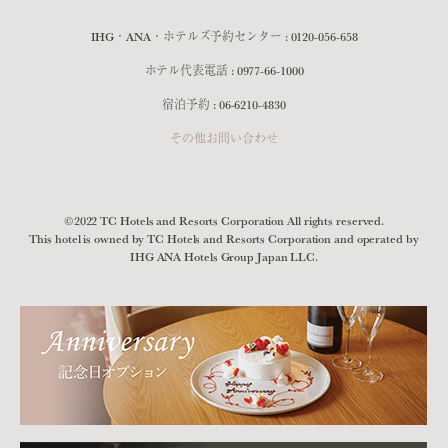
IHG・ANA・ホテルズ予約センター :
0120-056-658
ホテル代表電話 :
0977-66-1000
宿泊予約 :
06-6210-4830
その他お問い合わせ
©2022 TC Hotels and Resorts Corporation All rights reserved.
This hotel is owned by TC Hotels and Resorts Corporation and operated by
IHG ANA Hotels Group Japan LLC.