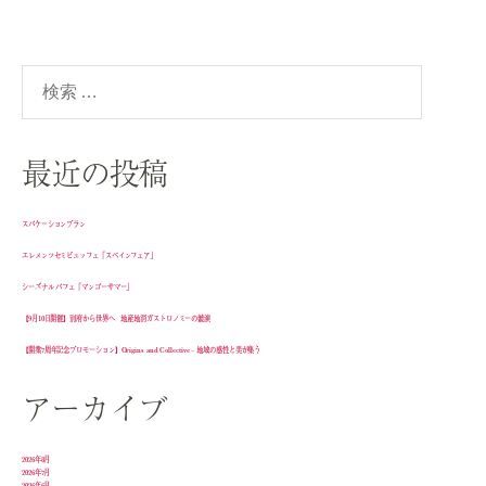
検
索
対
象:
最近の投稿
スパケーションプラン
エレメンツセミビュッフェ「スペインフェア」
シーズナル パフェ「マンゴーサマー」
【9月10日開催】別府から世界へ 地産地消ガストロノミーの競演
【開業7周年記念プロモーション】Origins and Collective – 地域の感性と美が集う
アーカイブ
2026年8月
2026年7月
2026年6月