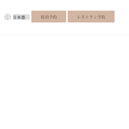
言
宿泊予約
レストラン予約
語
を
選
択
ム