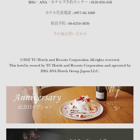
IHG・ANA・ホテルズ予約センター :
0120-056-658
ホテル代表電話 :
0977-66-1000
宿泊予約 :
06-6210-4830
その他お問い合わせ
©2022 TC Hotels and Resorts Corporation All rights reserved.
This hotel is owned by TC Hotels and Resorts Corporation and operated by
IHG ANA Hotels Group Japan LLC.