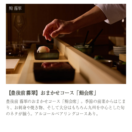
鮨 霧翠
【豊後前 霧翠】おまかせコース「鮨会席」
豊後前 霧翠のおまかせコース「鮨会席」。季節の前菜からはじま
り、お刺身や焼き物、そして大分はもちろん九州を中心とした旬
のネタが揃う。アルコールペアリングコースあり。