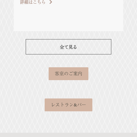
詳細はこちら
め
詳
全て見る
客室のご案内
レストラン&バー