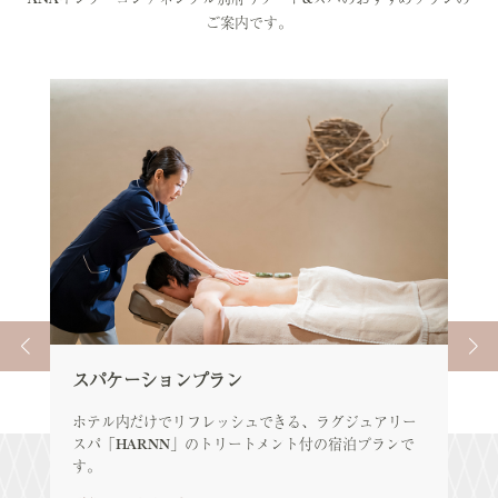
ご案内です。
スパケーションプラン
エ
ア
ホテル内だけでリフレッシュできる、ラグジュアリー
スパ「HARNN」のトリートメント付の宿泊プランで
エレ
す。
ル
ツ