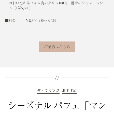
おおいた和牛フィレ肉のグリル100ｇ 椎茸のシャスールソー
ス（+￥5,500）
■料金
￥8,500（税込サ別）
ご予約はこちら
カ
ザ・ラウンジ
テ
おすすめ
ゴ
リ
ー
シーズナル パフェ「マン