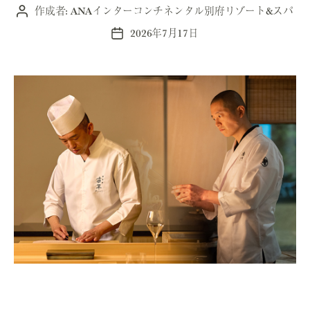
作成者:
ANAインターコンチネンタル別府リゾート&スパ
投
稿
2026年7月17日
投
者
稿
日