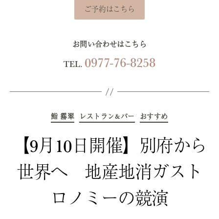
ご予約はこちら
お問い合わせはこちら
0977-76-8258
TEL.
カ
鮨 霧翠
レストラン&バー
テ
おすすめ
ゴ
リ
ー
【9月10日開催】別府から
世界へ 地産地消ガスト
ロノミーの競演