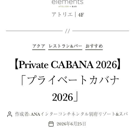
アトリエ｜4F
カ
アクア
レストラン&バー
テ
おすすめ
ゴ
リ
ー
【Private CABANA 2026】
「プライベートカバナ
2026」
作成者:
ANAインターコンチネンタル別府リゾート&スパ
投
稿
2026年6月25日
投
者
稿