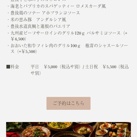
海老とパプリカのスパゲッティー ロメスカーダ風
豊後鶏のソテー アホブランコソース
米の恵み豚 アンダルシア風
豊後水道真鯛と蓮根のパエリア
九州産ビーフサーロインのグリル120ｇ バルサミコソース（+
￥4,500）
おおいた和牛フィレ肉のグリル100ｇ 椎茸のシャスールソー
ス（+￥5,500）
■料金
平日 ￥5,000（税込サ別）/ 土日祝 ￥5,500（税込
サ別）
ご予約はこちら