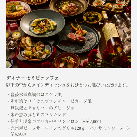
ディナー セミビュッフェ
以下の中からメインディッシュをおひとつお選びいただけます。
豊後水道真鯛のコスケラ風
別府湾ヤリイカのプランチャ ピカーダ風
豊後鶏とチョリソーのアヒージョ
米の恵み豚と茸のフリカンド
仔羊と温泉パプリカのチリンドロン（+￥2,000）
九州産ビーフサーロインのグリル120ｇ バルサミコソース（+
￥4,500）