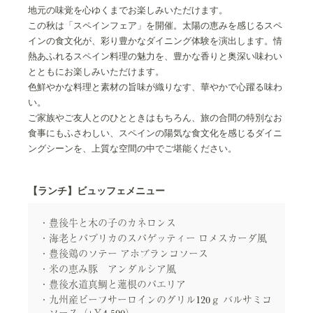
地元の味覚を心ゆくまでお楽しみいただけます。
この秋は「スペインフェア」を開催。太陽の恵みを感じるスペ
インの食文化が、彩り豊かなダイニング体験を演出します。情
熱あふれるスペイン料理の魅力を、豊かな香りと奥深い味わい
とともにお楽しみいただけます。
色鮮やかな料理と素材の旨味が織りなす、華やかで心躍る味わ
い。
ご家族やご友人とのひとときはもちろん、旅の合間の特別なお
食事にもふさわしい、スペインの陽気な食文化を感じるダイニ
ングシーンを、上質な空間の中でご堪能ください。
【ランチ】ビュッフェメニュー
豊後牛と木の子のカネロンス
海老とパプリカのスパゲッティー ロメスカーダ風
豊後鶏のソテー アホブランコソース
米の恵み豚 アンダルシア風
豊後水道真鯛と蓮根のパエリア
九州産ビーフサーロインのグリル120ｇ バルサミコ