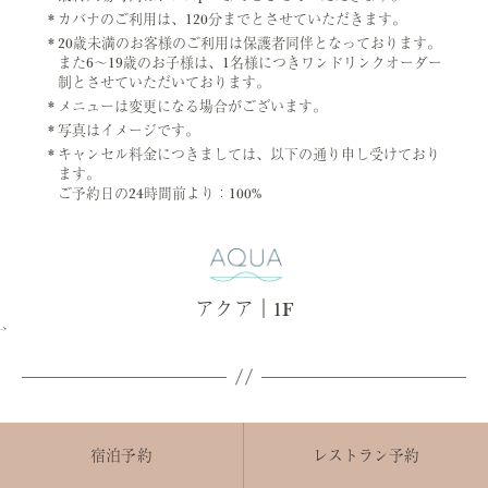
カバナのご利用は、120分までとさせていただきます。
20歳未満のお客様のご利用は保護者同伴となっております。
また6～19歳のお子様は、1名様につきワンドリンクオーダー
制とさせていただいております。
メニューは変更になる場合がございます。
写真はイメージです。
キャンセル料金につきましては、以下の通り申し受けており
ます。
ご予約日の24時間前より：100%
アクア｜1F
–>
カ
ザ・ラウンジ
レストラン&バー
テ
おすすめ
ゴ
リ
ー
宿泊予約
レストラン予約