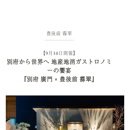
豊後前 霧翠
【9月10日開催】
別府から世界へ 地産地消ガストロノミ
ーの饗宴
『別府 廣門 × 豊後前 霧翠』