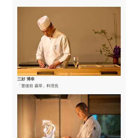
三好 博幸
「豊後前 霧翠」料理⻑