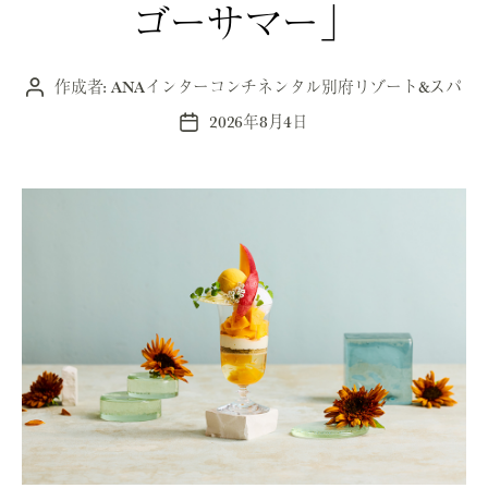
ゴーサマー」
作成者:
ANAインターコンチネンタル別府リゾート&スパ
投
稿
2026年8月4日
投
者
稿
日