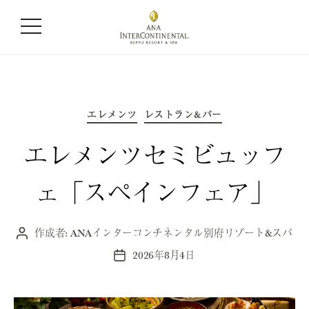
カテゴリー:
レストラン&バー
カ
エレメンツ
レストラン&バー
テ
ゴ
リ
ー
エレメンツセミビュッフ
ェ「スペインフェア」
作成者:
ANAインターコンチネンタル別府リゾート&スパ
投
稿
2026年8月4日
投
者
稿
日