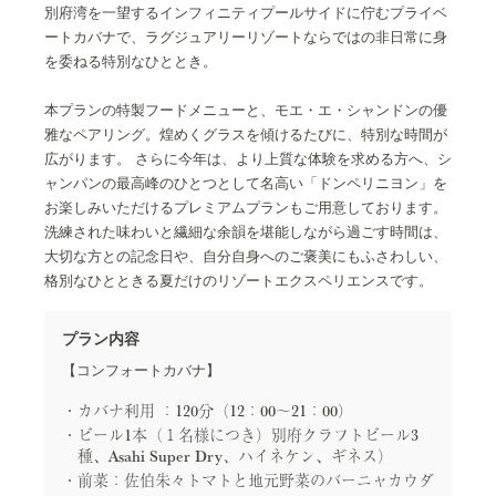
別府湾を一望するインフィニティプールサイドに佇むプライベ
ートカバナで、ラグジュアリーリゾートならではの非日常に身
を委ねる特別なひととき。
本プランの特製フードメニューと、モエ・エ・シャンドンの優
雅なペアリング。煌めくグラスを傾けるたびに、特別な時間が
広がります。 さらに今年は、より上質な体験を求める方へ、シ
ャンパンの最高峰のひとつとして名高い「ドンペリニヨン」を
お楽しみいただけるプレミアムプランもご用意しております。
洗練された味わいと繊細な余韻を堪能しながら過ごす時間は、
大切な方との記念日や、自分自身へのご褒美にもふさわしい、
格別なひとときる夏だけのリゾートエクスペリエンスです。
プラン内容
【コンフォートカバナ】
カバナ利用 ：120分（12：00～21：00）
ビール1本（１名様につき）別府クラフトビール3
種、Asahi Super Dry、ハイネケン、ギネス）
前菜：佐伯朱々トマトと地元野菜のバーニャカウダ