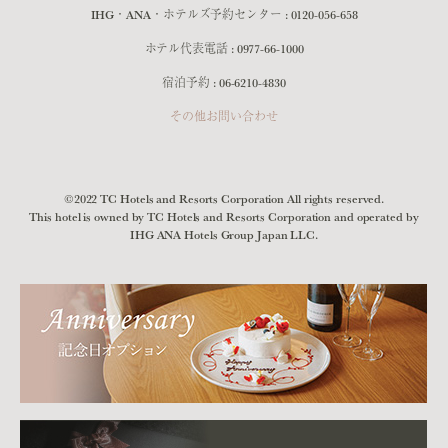
IHG・ANA・ホテルズ予約センター :
0120-056-658
ホテル代表電話 :
0977-66-1000
宿泊予約 :
06-6210-4830
その他お問い合わせ
©2022 TC Hotels and Resorts Corporation All rights reserved.
This hotel is owned by TC Hotels and Resorts Corporation and operated by
IHG ANA Hotels Group Japan LLC.