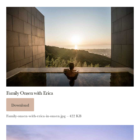
Family Onsen with Erica
Download
Family-onsen-with-erica-in-onsen.jpg – 422 KB