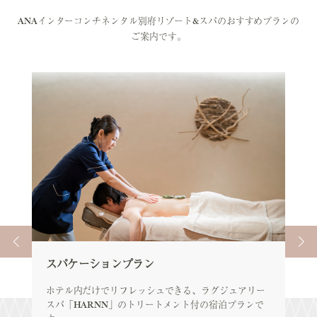
ANAインターコンチネンタル別府リゾート&スパのおすすめプランの
ご案内です。
スパケーションプラン
エ
ア
ホテル内だけでリフレッシュできる、ラグジュアリー
スパ「HARNN」のトリートメント付の宿泊プランで
エレ