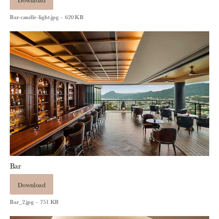
Download
Bar-candle-light.jpg – 620 KB
Bar
Download
Bar_2.jpg – 751 KB