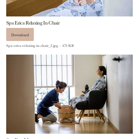
Spa Erica Relaxing In Chair
Download
Spa-erica-relaxing-in-chair_2.jpg – 473 KB