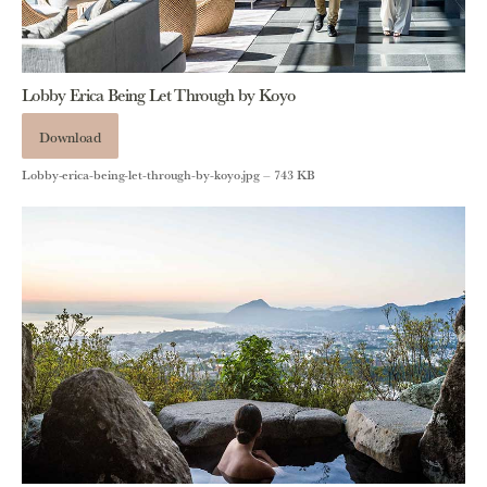
Lobby Erica Being Let Through by Koyo
Download
Lobby-erica-being-let-through-by-koyo.jpg – 743 KB