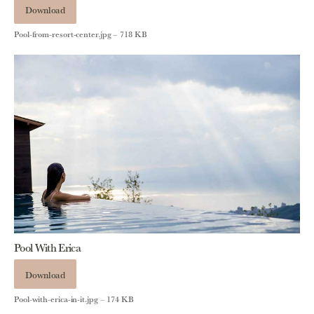
Download
Pool-from-resort-center.jpg – 718 KB
Pool With Erica
Download
Pool-with-erica-in-it.jpg – 174 KB