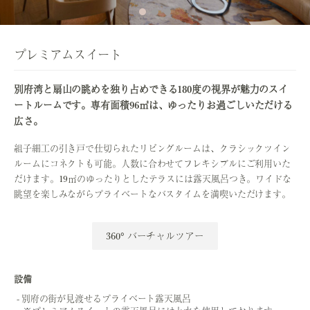
プレミアムスイート
別府湾と扇山の眺めを独り占めできる180度の視界が魅力のスイ
ートルームです。専有面積96㎡は、ゆったりお過ごしいただける
広さ。
組子細工の引き戸で仕切られたリビングルームは、
クラシックツイン
ルームにコネクトも可能。人数に合わせてフレキシブルにご利用いた
だけます。19㎡のゆったりとしたテラスには露天風呂つき。ワイドな
眺望を楽しみながらプライベートなバスタイムを満喫いただけます。
360° バーチャルツアー
設備
別府の街が見渡せるプライベート露天風呂