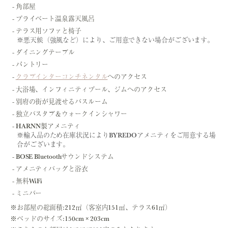
角部屋
プライベート温泉露天風呂
テラス用ソファと椅子
※悪天候（強風など）により、ご用意できない場合がございます。
ダイニングテーブル
パントリー
クラブインターコンチネンタル
へのアクセス
大浴場、インフィニティプール、ジムへのアクセス
別府の街が見渡せるバスルーム
独立バスタブ＆ウォークインシャワー
HARNN製アメニティ
※輸入品のため在庫状況によりBYREDOアメニティをご用意する場
合がございます。
BOSE Bluetoothサウンドシステム
アメニティバッグと浴衣
無料WiFi
ミニバー
※お部屋の総面積:212㎡（客室内151㎡、テラス61㎡）
※ベッドのサイズ:150cm × 203cm