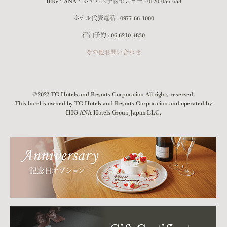
IHG・ANA・ホテルズ予約センター :
0120-056-658
ホテル代表電話 :
0977-66-1000
宿泊予約 :
06-6210-4830
その他お問い合わせ
©2022 TC Hotels and Resorts Corporation All rights reserved.
This hotel is owned by TC Hotels and Resorts Corporation and operated by
IHG ANA Hotels Group Japan LLC.