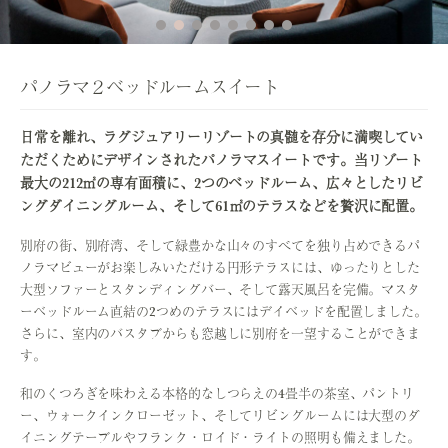
パノラマ２ベッドルームスイート
日常を離れ、ラグジュアリーリゾートの真髄を存分に満喫してい
ただくためにデザインされたパノラマスイートです。当リゾート
最大の212㎡の専有面積に、2つのベッドルーム、広々としたリビ
ングダイニングルーム、そして61㎡のテラスなどを贅沢に配置。
別府の街、別府湾、そして緑豊かな山々のすべてを独り占めできるパ
ノラマビューがお楽しみいただける円形テラスには、ゆったりとした
大型ソファーとスタンディングバー、そして露天風呂を完備。マスタ
ーベッドルーム直結の2つめのテラスにはデイベッドを配置しました。
さらに、室内のバスタブからも窓越しに別府を一望することができま
す。
和のくつろぎを味わえる本格的なしつらえの4畳半の茶室、パントリ
ー、ウォークインクローゼット、そしてリビングルームには大型のダ
イニングテーブルやフランク・ロイド・ライトの照明も備えました。