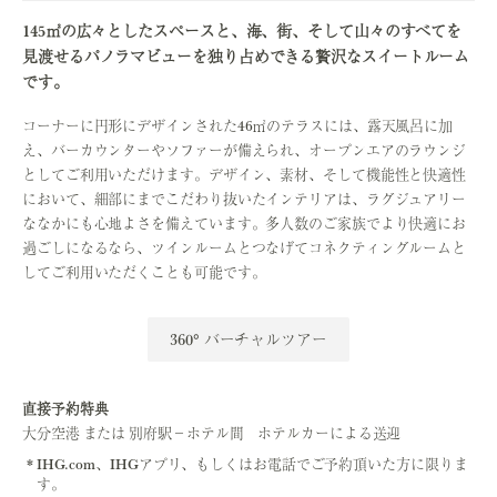
145㎡の広々としたスペースと、海、街、そして山々のすべてを
見渡せるパノラマビューを独り占めできる贅沢なスイートルーム
です。
コーナーに円形にデザインされた46㎡のテラスには、露天風呂に加
え、バーカウンターやソファーが備えられ、オープンエアのラウンジ
としてご利用いただけます。デザイン、素材、そして機能性と快適性
において、細部にまでこだわり抜いたインテリアは、ラグジュアリー
ななかにも心地よさを備えています。多人数のご家族でより快適にお
過ごしになるなら、ツインルームとつなげてコネクティングルームと
してご利用いただくことも可能です。
360° バーチャルツアー
直接予約特典
大分空港 または 別府駅－ホテル間 ホテルカーによる送迎
IHG.com、IHGアプリ、もしくはお電話でご予約頂いた方に限りま
す。