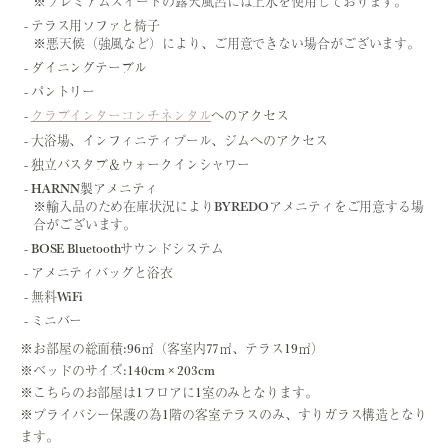
※プレミアムスイートの露天風呂には上水を使用しております。
テラス用ソファと椅子
※悪天候（強風など）により、ご用意できない場合がございます。
ダイニングテーブル
パントリー
クラブインターコンチネンタル
へのアクセス
大浴場、インフィニティプール、ジムへのアクセス
独立バスタブ＆ウォークインシャワー
HARNN製アメニティ
※輸入品のため在庫状況によりBYREDOアメニティをご用意する場
合がございます。
BOSE Bluetoothサウンドシステム
アメニティバッグと浴衣
無料WiFi
ミニバー
※お部屋の総面積:96㎡（客室内77㎡、テラス19㎡）
※ベッドのサイズ:140cm × 203cm
※こちらのお部屋は1フロアに1室のみとなります。
※プライバシー保護の為1階の客室テラスのみ、すりガラス構造となり
ます。