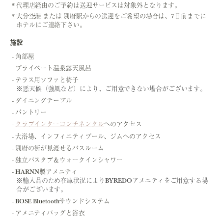
代理店経由のご予約は送迎サービスは対象外となります。
大分空港 または 別府駅からの送迎をご希望の場合は、7日前までに
ホテルにご連絡下さい。
施設
角部屋
プライベート温泉露天風呂
テラス用ソファと椅子
※悪天候（強風など）により、ご用意できない場合がございます。
ダイニングテーブル
パントリー
クラブインターコンチネンタル
へのアクセス
大浴場、インフィニティプール、ジムへのアクセス
別府の街が見渡せるバスルーム
独立バスタブ＆ウォークインシャワー
HARNN製アメニティ
※輸入品のため在庫状況によりBYREDOアメニティをご用意する場
合がございます。
BOSE Bluetoothサウンドシステム
アメニティバッグと浴衣