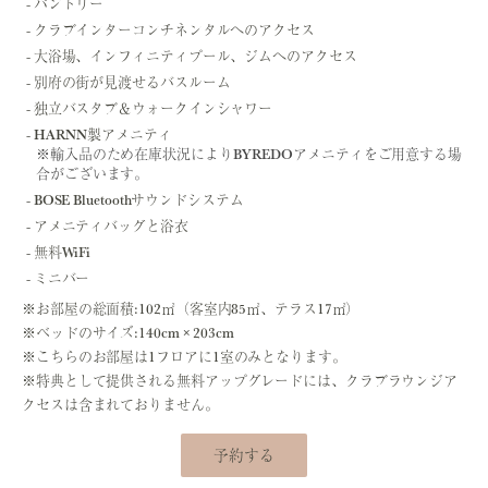
パントリー
クラブインターコンチネンタルへのアクセス
大浴場、インフィニティプール、ジムへのアクセス
別府の街が見渡せるバスルーム
独立バスタブ＆ウォークインシャワー
HARNN製アメニティ
※輸入品のため在庫状況によりBYREDOアメニティをご用意する場
合がございます。
BOSE Bluetoothサウンドシステム
アメニティバッグと浴衣
無料WiFi
ミニバー
※お部屋の総面積:102㎡（客室内85㎡、テラス17㎡）
※ベッドのサイズ:140cm × 203cm
※こちらのお部屋は1フロアに1室のみとなります。
※特典として提供される無料アップグレードには、クラブラウンジア
クセスは含まれておりません。
予約する