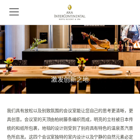
激发创新之地
我们具有放松以及别致氛围的会议室能让您自己的思考更清晰，更
具创意。会议室的天顶由柏树藤条编织而成，
明亮的立柱被日本传
统的和纸所包裹，地毯的设计则受到了别府具有特色的温泉蒸汽景
色所启发。
这四个会议室独特的室内设计以及宁静的自然元素必定