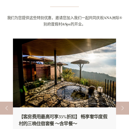
我们为您提供这些特别优惠，邀请您加入我们一起共同庆祝ANA洲际®
别府度假村&Spa的开业。
公
本
全
期
最
了
【客房费用最高可享35%折扣】 畅享奢华度假
村的三晚住宿套餐 ～含早餐～