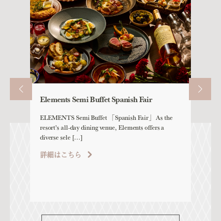
Elements Semi Buffet Spanish Fair
Fitnes
ELEMENTS Semi Buffet 「Spanish Fair」 As the
HARNN
resort’s all-day dining venue, Elements offers a
Fitnes 
diverse sele […]
guests 
詳細はこちら
詳細