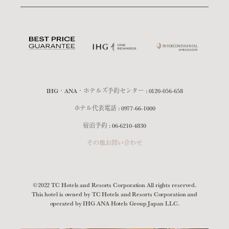
IHG・ANA・ホテルズ予約センター :
0120-056-658
ホテル代表電話 :
0977-66-1000
宿泊予約 :
06-6210-4830
その他お問い合わせ
©2022 TC Hotels and Resorts Corporation All rights reserved.
This hotel is owned by TC Hotels and Resorts Corporation and
operated by IHG ANA Hotels Group Japan LLC.