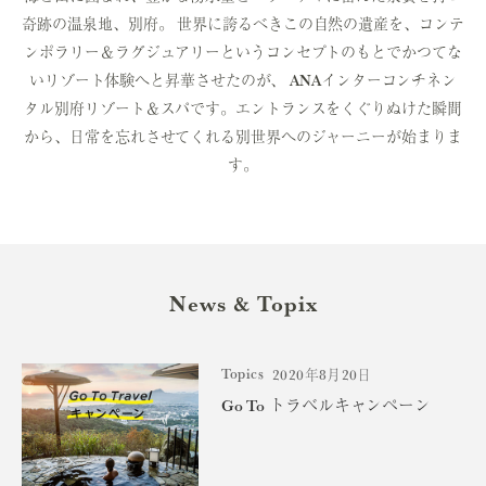
奇跡の温泉地、別府。
世界に誇るべきこの自然の遺産を、コンテ
ンポラリー＆ラグジュアリーというコンセプトのもとでかつてな
いリゾート体験へと昇華させたのが、
ANAインターコンチネン
タル別府リゾート＆スパです。
エントランスをくぐりぬけた瞬間
から、日常を忘れさせてくれる別世界へのジャーニーが始まりま
す。
News & Topix
Topics
2020年8月20日
Go To トラベルキャンペーン