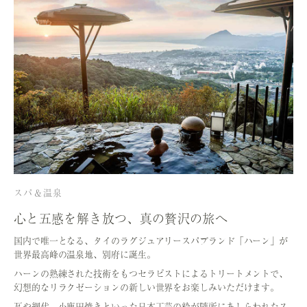
スパ＆温泉
心と五感を解き放つ、
真の贅沢の旅へ
国内で唯一となる、タイのラグジュアリースパブランド「ハーン」が
世界最高峰の温泉地、別府に誕生。
ハーンの熟練された技術をもつセラピストによるトリートメントで、
幻想的なリラクゼーションの新しい世界をお楽しみいただけます。
瓦や網代、小鹿田焼きといった日本工芸の粋が随所にあしらわれたス