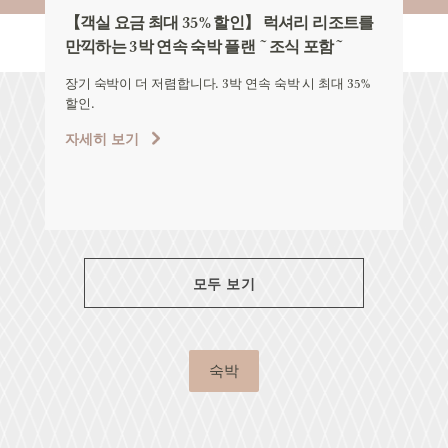
【객실 요금 최대 35% 할인】 럭셔리 리조트를
【W
만끽하는 3박 연속 숙박 플랜 ~조식 포함~
탕
장기 숙박이 더 저렴합니다. 3박 연속 숙박 시 최대 35%
기간
할인.
요금
약하
자세히 보기
자
모두 보기
숙박